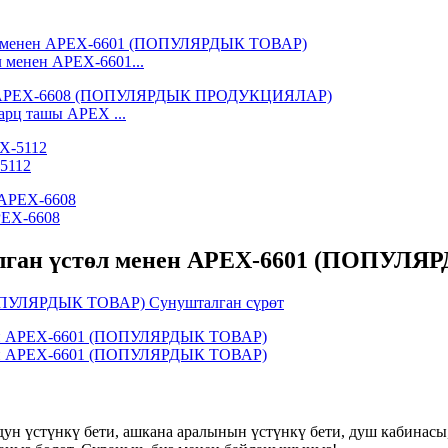
л менен APEX-6601...
арц ташы APEX ...
5112
PEX-6608
асалган үстөл менен APEX-6601 (ПОПУЛ
ун үстүнкү бети, ашкана аралынын үстүнкү бети, душ кабинасы, 