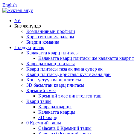
English
Үй
Биз жөнүндө
Компаниянын профили
Көргөзмө иш-чаралары
Биздин команда
Продукциялар
Калакатта кварц плитасы
Калакатта кварц плитасы же калакатта кварт
Каррара кварц плитасы
Кварц плитасы таза ак жана супер ак
Кварц плитасы, кристалл күзгү жана дан
Көп түстүү кварц плитасы
3D басылган кварц плитасы
Кремний эмес
Кремний эмес пинттелген таш
Кварц ташы
Каррара кварцы
Калакатта кварцы
3D кварц
0 Кремний ташы
Calacatta 0 Кремний ташы
Каррара 0 Кремний ташы