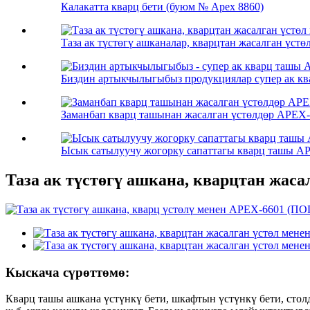
Калакатта кварц бети (буюм № Apex 8860)
Таза ак түстөгү ашканалар, кварцтан жасалган үстө
Биздин артыкчылыгыбыз продукциялар супер ак кв
Заманбап кварц ташынан жасалган үстөлдөр APEX-
Ысык сатылуучу жогорку сапаттагы кварц ташы A
Таза ак түстөгү ашкана, кварцтан ж
Кыскача сүрөттөмө:
Кварц ташы ашкана үстүнкү бети, шкафтын үстүнкү бети, столд