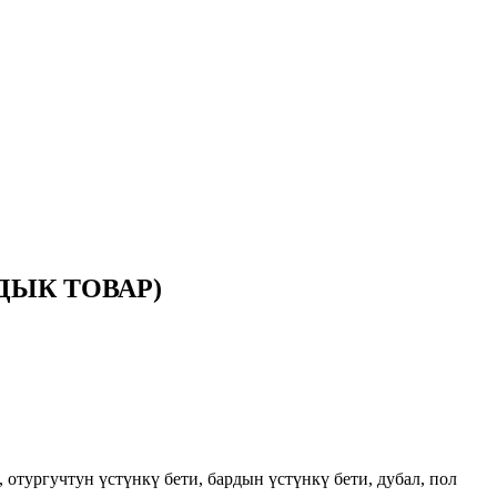
ЯРДЫК ТОВАР)
отургучтун үстүнкү бети, бардын үстүнкү бети, дубал, пол