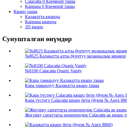
Calacatta 0 Кремний ташы
Каррара 0 Кремний ташы
Кварц ташы
Калакатта кварцы
Каррара кварцы
3D кварц
Сунушталган өнүмдөр
№8625 Калакатта алты бурчтуу мозаикалык мрамор
№8100 Calacatta Quartz Vanity
Кара тамырлуу Калакатта кварц ташы
Кара түстөгү Calacatta кварц бети (буюм № Apex 88
Жогорку сапаттагы инженердик Calacatta ак кварц т